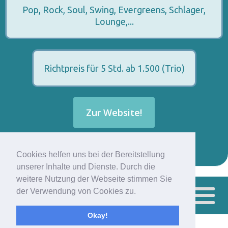
Pop, Rock, Soul, Swing, Evergreens, Schlager,
Lounge,...
Richtpreis für 5 Std. ab 1.500 (Trio)
Zur Website!
Cookies helfen uns bei der Bereitstellung
unserer Inhalte und Dienste. Durch die
weitere Nutzung der Webseite stimmen Sie
der Verwendung von Cookies zu.
A-Z-Eventratgeber
Okay!
© a-z-eventratgeber.com